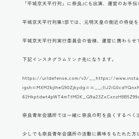
「平城京天平行列」に奈良JCも出演、運営のお手
平城京天平行列第1部では、元明天皇の側近の侍従
平城京天平行列実行委員会の皆様、運営に携わらせ
下記インスタグラムリンク先になります。
https://urldefense.com/v3/__https://www.ins
igsh=MXM2bjlheG90Zjkydg==__;!!J2iG0cdYQnxM
62Hkptdwt4pWT4mTtMDK_Q9a23ZxCxnzH9B5Z99
奈良青年会議所では一緒に奈良の町を良くするべく
少しでも奈良青年会議所の活動に興味をもたれた方