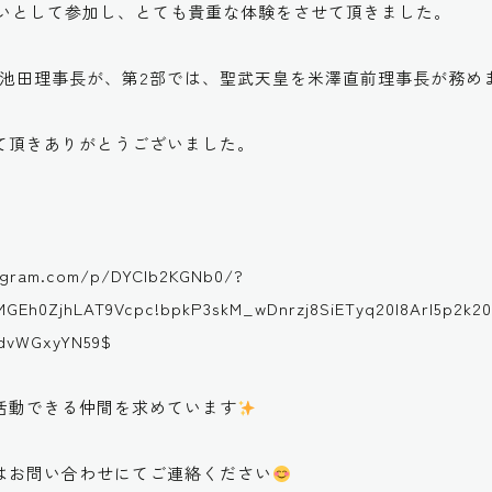
伝いとして参加し、とても貴重な体験をさせて頂きました。
を池田理事長が、第2部では、聖武天皇を米澤直前理事長が務め
て頂きありがとうございました。
tagram.com/p/DYCIb2KGNb0/?
GEh0ZjhLAT9Vcpc!bpkP3skM_wDnrzj8SiETyq20I8Arl5p2k2
dvWGxyYN59$
活動できる仲間を求めています
はお問い合わせにてご連絡ください